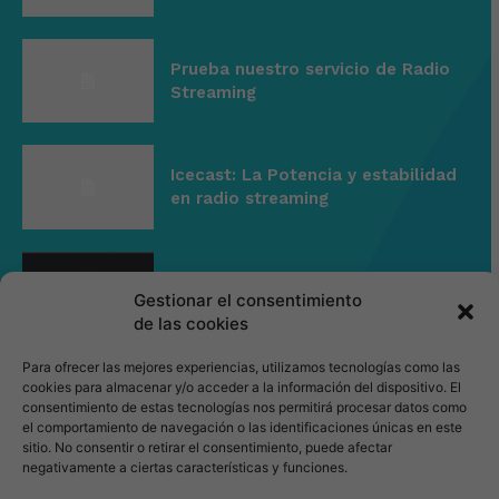
Prueba nuestro servicio de Radio
Streaming
Icecast: La Potencia y estabilidad
en radio streaming
Centova Cast: La interface
Gestionar el consentimiento
elegida de Radio Streaming
de las cookies
Para ofrecer las mejores experiencias, utilizamos tecnologías como las
Empresa
cookies para almacenar y/o acceder a la información del dispositivo. El
consentimiento de estas tecnologías nos permitirá procesar datos como
el comportamiento de navegación o las identificaciones únicas en este
sitio. No consentir o retirar el consentimiento, puede afectar
Acerca de
negativamente a ciertas características y funciones.
Tarifas Radio Streaming