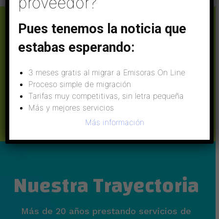
proveedor?
Pues tenemos la noticia que
No tengas dudas, antes de contratar
estabas esperando:
pruébalo 15 Gratis
3 meses gratis al migrar a Emisoras On Line
Proceso simple de migración
Tarifas muy competitivas, sin letra pequeña
PEDIR AHORA
Más y mejores servicios
Más información
Nuestra Trayectoria
Más de 20 años prestando servicios de