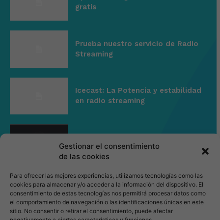
gratis
Prueba nuestro servicio de Radio
Streaming
Icecast: La Potencia y estabilidad
en radio streaming
Centova Cast: La interface
Gestionar el consentimiento
elegida de Radio Streaming
de las cookies
Para ofrecer las mejores experiencias, utilizamos tecnologías como las
Empresa
cookies para almacenar y/o acceder a la información del dispositivo. El
consentimiento de estas tecnologías nos permitirá procesar datos como
el comportamiento de navegación o las identificaciones únicas en este
sitio. No consentir o retirar el consentimiento, puede afectar
Acerca de
negativamente a ciertas características y funciones.