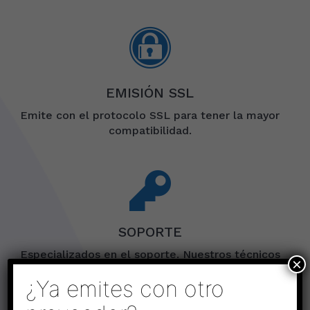
EMISIÓN SSL
Emite con el protocolo SSL para tener la mayor
compatibilidad.
SOPORTE
Especializados en el soporte. Nuestros técnicos
×
serán tuyos.
¿Ya emites con otro